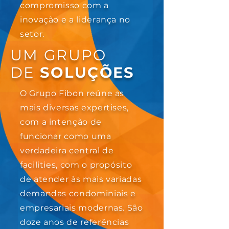
compromisso com a
inovação e a liderança no
setor.
UM GRUPO
DE
SOLUÇÕES
O Grupo Fibon reúne as
mais diversas expertises,
com a intenção de
funcionar como uma
verdadeira central de
facilities, com o propósito
de atender às mais variadas
demandas condominiais e
empresariais modernas. São
doze anos de referências