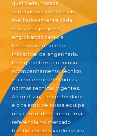
qualidade, nossos
supervisores coordenam
meticulosamente cada
etapa dos projetos,
englobando tanto a
terceirização quanto
iniciativas de engenharia.
Eles garantem o rigoroso
acompanhamento técnico
e a conformidade com as
normas técnicas vigentes.
Além disso, a inventividade
e o talento de nossa equipe
nos consolidam como uma
referência no mercado
baiano, evidenciando nosso