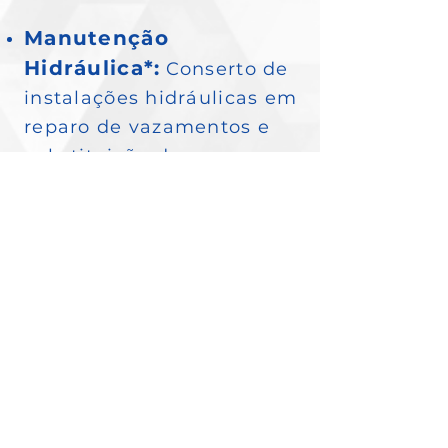
Manutenção
Hidráulica*:
Conserto de
instalações hidráulicas em
reparo de vazamentos e
substituição de
encanamento.
Manutenção Elétrica*:
Reparos e instalações
elétricas em alta, média e
baixa tensão, aterramento
e manutenções quadros.
Manutenção Predial*:
Manutenção preventiva e