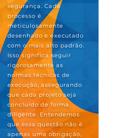
segurança. Cada
processo é
meticulosamente
desenhado e executado
com o mais alto padrão.
Isso significa seguir
rigorosamente as
normas técnicas de
execução, assegurando
que cada projeto seja
concluído de forma
diligente. Entendemos
que essa questão não é
apenas uma obrigação,