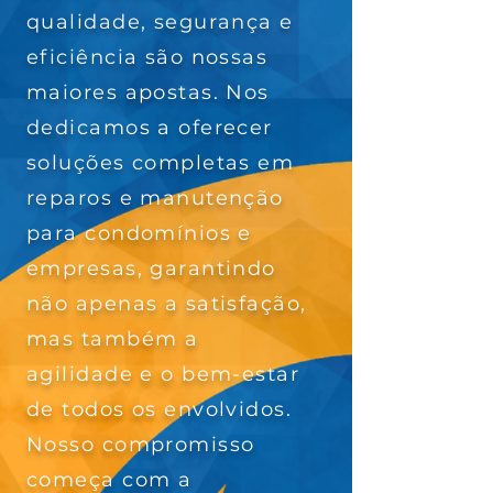
qualidade, segurança e
eficiência são nossas
maiores apostas. Nos
dedicamos a oferecer
soluções completas em
reparos e manutenção
para condomínios e
empresas, garantindo
não apenas a satisfação,
mas também a
agilidade e o bem-estar
de todos os envolvidos.
Nosso compromisso
começa com a