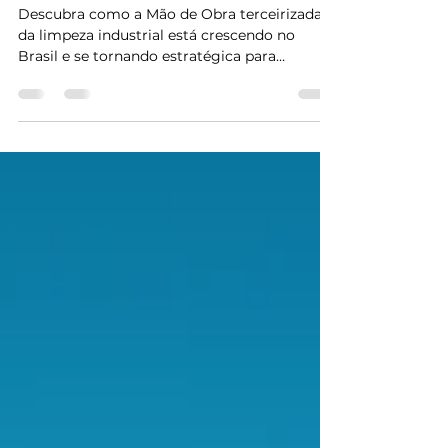
força entre indústrias
Descubra como a Mão de Obra terceirizada
da limpeza industrial está crescendo no
Brasil e se tornando estratégica para
indústrias que buscam eficiência, segurança
e conformidade legal. Introdução A Mão de
Obra Terceirizada para Limpeza Industrial
tem ganhado destaque no Brasil,
consolidando-se como uma solução essencial
para empresas que buscam eficiência
operacional, segurança no ambiente de
trabalho e aderência a normas regulatórias.
De acordo com dados da ABRAFAC (Associa