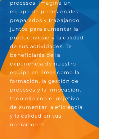
procesos. Imagine un
equipo de profesionales
preparados y trabajando
juntos para aumentar la
productividad y la calidad
de sus actividades. Te
beneficiarás de la
experiencia de nuestro
equipo en áreas como la
formación, la gestión de
procesos y la innovación,
todo ello con el objetivo
de aumentar la eficiencia
y la calidad en tus
operaciones.